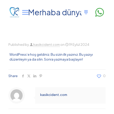
Merhaba dünya!
Published by
kasikcident.com
on
19 Eylül 2024
WordPress’e hoş geldiniz. Bu sizin ilk yazınız. Bu yazıyı
düzenleyin ya da silin. Sonra yazmaya başlayın!
Share
0
kasikcident.com