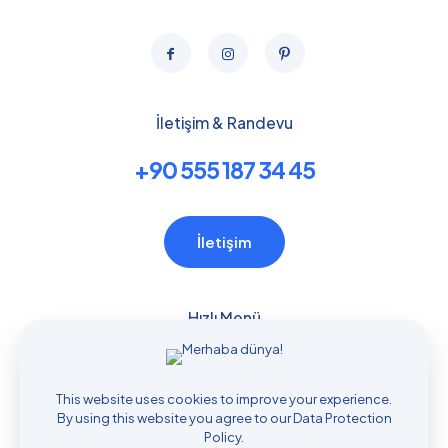
İletişim & Randevu
+90 555 187 34 45
İletişim
Hızlı Menü
Ana Sayfa
Tedavilerimiz
This website uses cookies to improve your experience.
İletişim
By using this website you agree to our
Data Protection
Policy
.