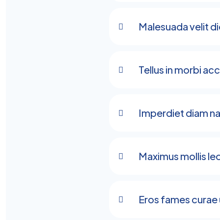
Malesuada velit d
Tellus in morbi ac
Imperdiet diam na
Maximus mollis l
Eros fames curae 