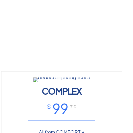
COMPLEX
99
$
mo
All from COMFORT +