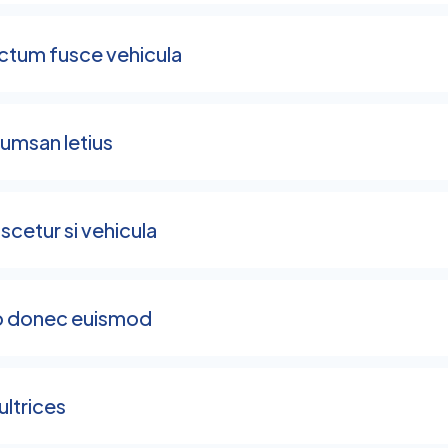
ictum fusce vehicula
cumsan letius
scetur si vehicula
eo donec euismod
ultrices