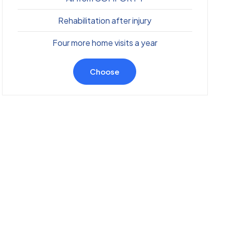
Rehabilitation after injury
Four more home visits a year
Choose