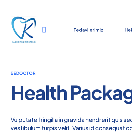
Tedavilerimiz
Hek
BEDOCTOR
Health Packa
Vulputate fringilla in gravida hendrerit quis sed
vestibulum turpis velit. Varius id consequat 