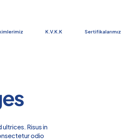
imlerimiz
K.V.K.K
Sertifikalarımız
ges
 ultrices. Risus in
consectetur odio