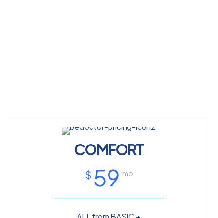
COMFORT
59
$
mo
ALL from BASIC +