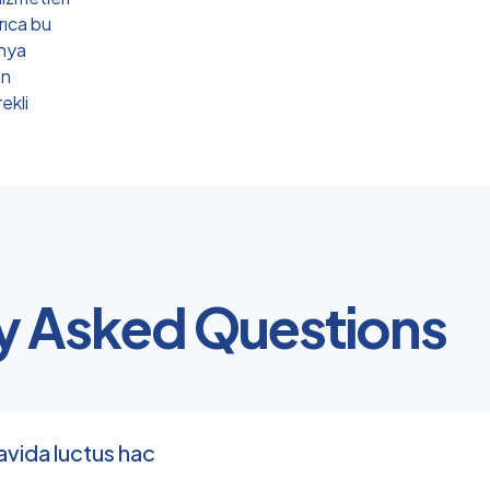
rıca bu
ünya
in
ekli
y Asked Questions
ravida luctus hac