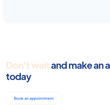
Don't wait
and make an 
today
Book an appointment