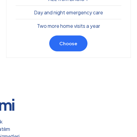
Day and night emergency care
Two more home visits a year
Choose
emi
ık
atılım
izmetleri